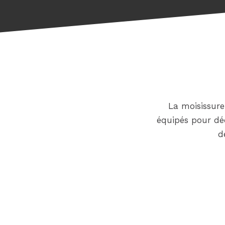
La moisissur
équipés pour déc
d